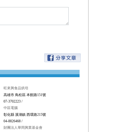
旺來興食品烘培
高雄市 鳥松區 本館路151號
07-3702223 /
中區電腦
彰化縣 溪湖鎮 西環路215號
04-8826468 /
財團法人華岡興業基金會