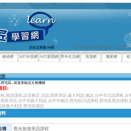
目前店家數:84家
回339小工匠學習網首頁
忘記密碼
修繕網
MIT外貿網
MIT新聞網
野外生活網
清潔網
搬家網
租
總覽
-西屯區--前進美歐語文教機構
項目:
程,英語課程,語言檢定,法語,西班牙語,義大利語,德語,台中市日語課程,台
西班牙語,台中市義大利語,台中市德語,西屯區日語課程,西屯區英語課程,
屯區義大利語,西屯區德語
資料
名稱
觀光旅遊美語課程