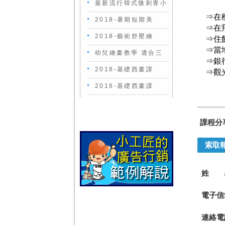
最新流行韓式微刺青小
⇒在機
2018-暑期短期美
⇒在飛
2018-藝術舒壓繪
⇒住飯
⇒當地
幼兒繪畫教學 適合三
⇒銀行
2018-基礎西畫課
⇒觀光
2018-基礎西畫課
課程分
索取
姓 
電子信
連絡電