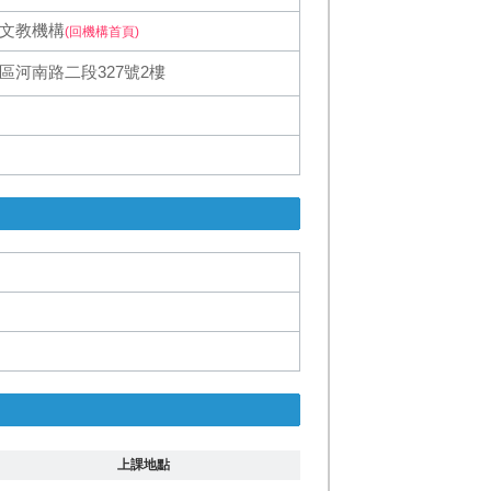
文教機構
(回機構首頁)
區河南路二段327號2樓
上課地點