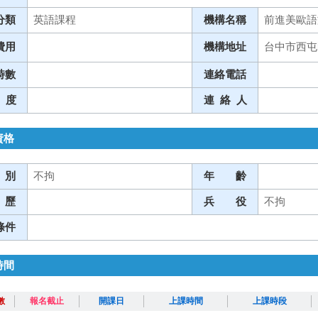
分類
英語課程
機構名稱
前進美歐語
費用
機構地址
台中市西屯
時數
連絡電話
 度
連 絡 人
資格
 別
不拘
年 齡
 歷
兵 役
不拘
條件
時間
數
報名截止
開課日
上課時間
上課時段