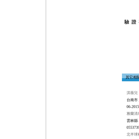
驗 證
其它相
淇薇兒
台南市 
06-2015
雅蘭清
雲林縣 
0553739
北半球