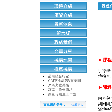
課程
►課程
引導學
境檢查
品瑞整合行銷
GREEN國際教育集團
摩馬兒童美術
►課程
蘿素手作藝術坊
顏邑玲繪畫工作室
內容包
與回國
文章最新分享：
查看更多
滿地搭