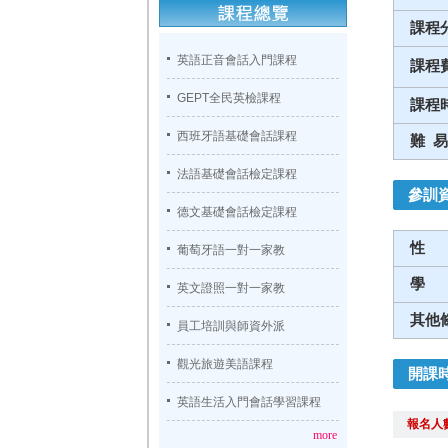
課程
英語正音會話入門課程
課程
GEPT全民英檢課程
課程
西班牙語基礎會話課程
難 易
法語基礎會話檢定課程
參訓
德文基礎會話檢定課程
性
葡萄牙語一對一家教
學
英文證照一對一家教
其他
員工培訓與師資外派
觀光旅遊美語課程
開課
英語生活入門會話學習課程
報名人
more