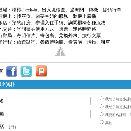
場：櫃檯check-in、出入境檢查、過海關、轉機、提領行李
機上：找座位、需要空姐的服務、聽機上廣播
店：預約訂房、辦理入住手續、詢問櫃檯各種服務
交通：詢問票券使用方式、購票、迷路時問路
郵局：寄明信片、寄包裹、兌換外幣、旅行支票
行程：旅遊諮詢、參觀博物館、看表演、購物、租車
享
報名資料
我想了解更多課
名
我想了解更多課
箱
我要報名課程！
其他
話
(日)