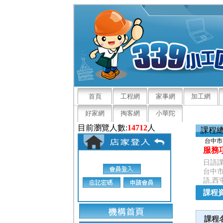
首頁
工程網
家事網
加工網
好家網
掏客網
小華陀
目前瀏覽人數:
14712
人
課程
台中市
服務
日語課
台中市
語,西
課程
課程