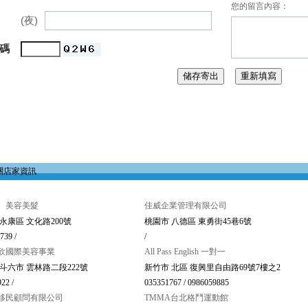
您的留言內容：
(夜)
 碼
關店家資訊
 美容美髮
佳威企業管理有限公司
永康區 文化路200號
桃園市 八德區 東勇街45巷6號
739 /
/
欣國際美容事業
All Pass English 一對一
斗六市 雲林路二段222號
新竹市 北區 復興里自由路69號7樓之2
22 /
035351767 / 0986059885
移民顧問有限公司
TMMA台北格鬥運動館