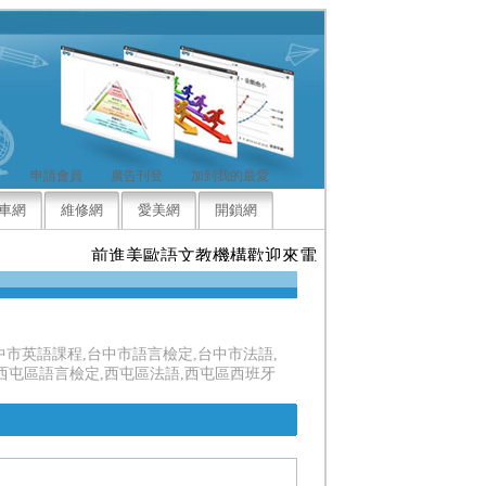
申請會員
廣告刊登
加到我的最愛
車網
維修網
愛美網
開鎖網
前進美歐語文教機構歡迎來電洽詢，竭誠為您服務
中市英語課程,台中市語言檢定,台中市法語,
西屯區語言檢定,西屯區法語,西屯區西班牙