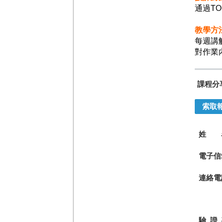
通過T
教學方
每週講
對作業
課程分
索取
姓 
電子信
連絡電
驗 證