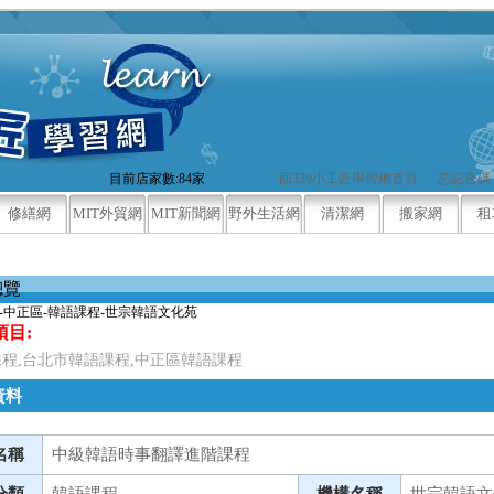
目前店家數:84家
回339小工匠學習網首頁
忘記密碼
修繕網
MIT外貿網
MIT新聞網
野外生活網
清潔網
搬家網
租
總覽
-中正區-韓語課程-世宗韓語文化苑
項目:
程,台北市韓語課程,中正區韓語課程
資料
名稱
中級韓語時事翻譯進階課程
分類
韓語課程
機構名稱
世宗韓語文