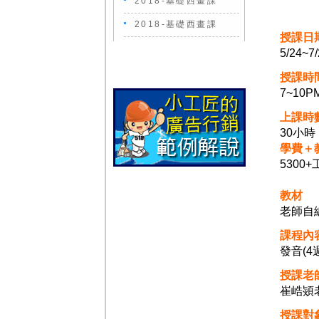
2018-基礎西畫課
2018-基礎西畫課
授課日
5/24~7
授課時
7~10PM
上課時
30小時
學費＋
5300
教材
老師自
課程內
發音(4
授課老
崔峼熲
授課對