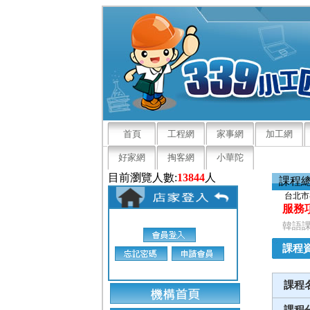
首頁
工程網
家事網
加工網
好家網
掏客網
小華陀
目前瀏覽人數:
13844
人
課程
台北市
服務
韓語課
課程
課程
課程