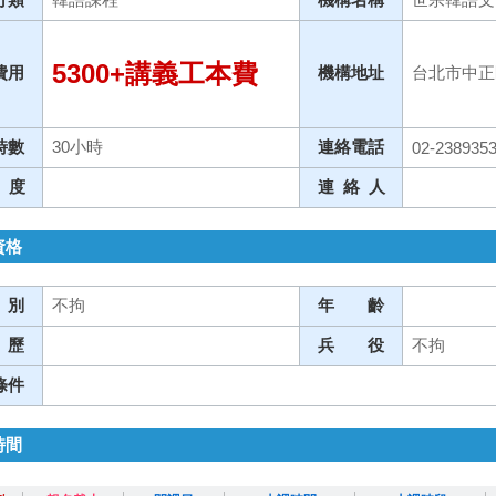
5300+講義工本費
費用
機構地址
台北市中正
時數
30小時
連絡電話
02-238935
 度
連 絡 人
資格
 別
不拘
年 齡
 歷
兵 役
不拘
條件
時間