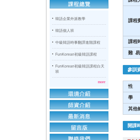
韓語企業外派教學
課程
韓語個人班
課程
中級韓語時事翻譯進階課程
難 易
FunKorean初級韓語課程
FunKorean初級韓語課程白天
參訓
班
more
性
學
其他
開課