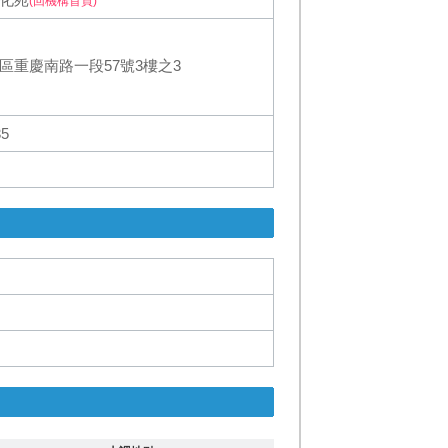
(回機構首頁)
區重慶南路一段57號3樓之3
35