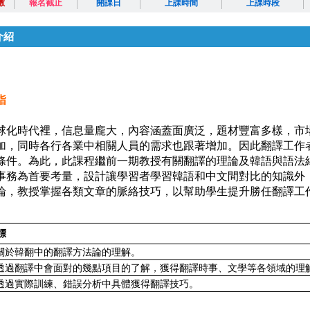
數
報名截止
開課日
上課時間
上課時段
介紹
指
球化時代裡，信息量龐大，內容涵蓋面廣泛，題材豐富多樣，市
加，同時各行各業中相關人員的需求也跟著增加。因此翻譯工作
條件。為此，此課程繼前一期教授有關翻譯的理論及韓語與語法
事務為首要考量，設計讓學習者學習韓語和中文間對比的知識外
論，教授掌握各類文章的脈絡技巧，以幫助學生提升勝任翻譯工
標
關於韓翻中的翻譯方法論的理解。
透過翻譯中會面對的幾點項目的了解，獲得翻譯時事、文學等各領域的理
透過實際訓練、錯誤分析中具體獲得翻譯技巧。