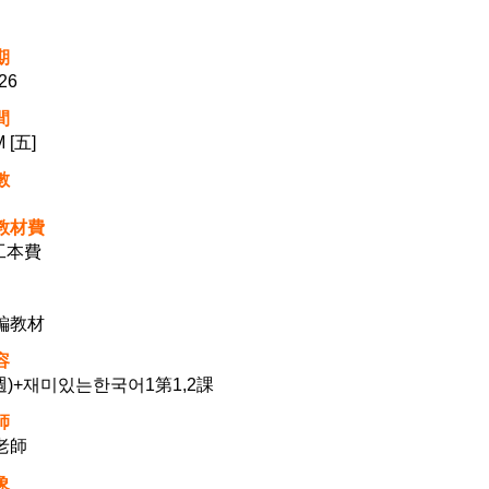
期
/26
間
 [五]
數
教材費
+工本費
編教材
容
週)+재미있는한국어1第1,2課
師
老師
象