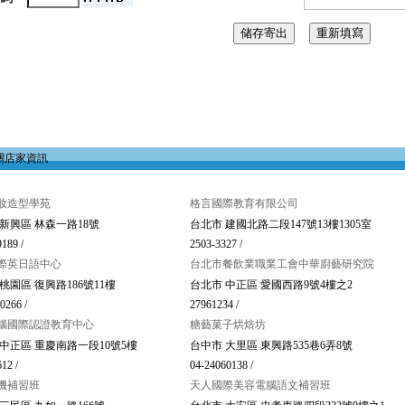
關店家資訊
妝造型學苑
格言國際教育有限公司
新興區 林森一路18號
台北市 建國北路二段147號13樓1305室
189 /
2503-3327 /
際英日語中心
台北市餐飲業職業工會中華廚藝研究院
桃園區 復興路186號11樓
台北市 中正區 愛國西路9號4樓之2
0266 /
27961234 /
腦國際認證教育中心
糖藝菓子烘焙坊
中正區 重慶南路一段10號5樓
台中市 大里區 東興路535巷6弄8號
12 /
04-24060138 /
機補習班
天人國際美容電腦語文補習班