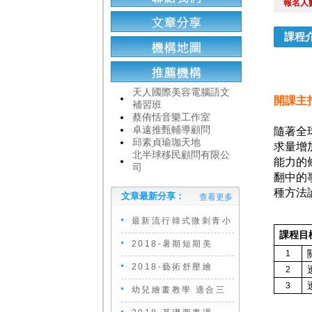
報名人
課程
天人國際美容電腦語文
開課主
補習班
蔡侑恬音樂工作室
卓遠推甄輔導顧問
隨著全
邱素貞瑜珈天地
求量增
北半球移民顧問有限公
能力的
司
翻中的
種方法
文章最新分享：
查看更多
最新流行韓式微刺青小
課程目
2018-暑期短期美
1
2018-藝術舒壓繪
2
3
幼兒繪畫教學 適合三