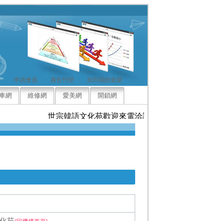
申請會員
廣告刊登
加到我的最愛
車網
維修網
愛美網
開鎖網
世宗韓語文化苑歡迎來電洽詢，竭誠為您服務
化苑