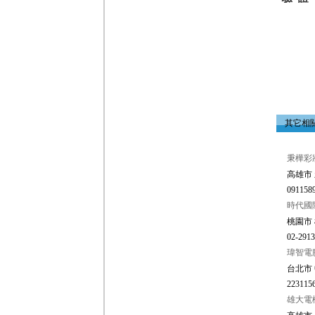
其它相
秉樺彩
高雄市 
0911589
時代國
桃園市 
02-2913
瑋智電
台北市 
2231156
雄大電