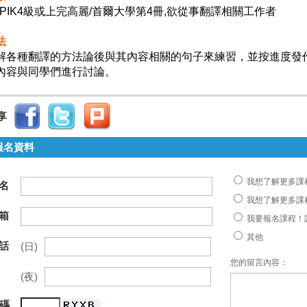
OPIK4級或上完高麗/首爾大學第4冊,欲從事翻譯相關工作者
法
解各種翻譯的方法論後與其內容相關的句子來練習，並按進度發作業
內容與同學們進行討論。
享
報名資料
我想了解更多課
名
我想了解更多課
箱
我要報名課程！
其他
話
(日)
您的留言內容：
(夜)
 碼