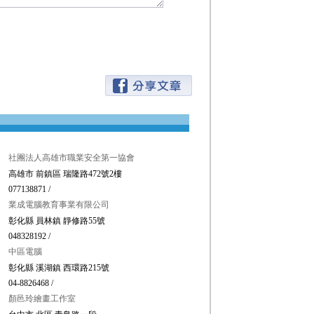
社團法人高雄市職業安全第一協會
高雄市 前鎮區 瑞隆路472號2樓
077138871 /
業成電腦教育事業有限公司
彰化縣 員林鎮 靜修路55號
048328192 /
中區電腦
彰化縣 溪湖鎮 西環路215號
04-8826468 /
顏邑玲繪畫工作室