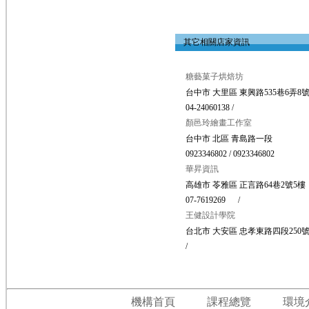
其它相關店家資訊
糖藝菓子烘焙坊
台中市 大里區 東興路535巷6弄8
04-24060138 /
顏邑玲繪畫工作室
台中市 北區 青島路一段
0923346802 / 0923346802
華昇資訊
高雄市 苓雅區 正言路64巷2號5樓
07-7619269 /
王健設計學院
台北市 大安區 忠孝東路四段250號
/
機構首頁
課程總覽
環境