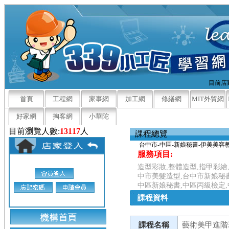
目前店家
首頁
工程網
家事網
加工網
修繕網
MIT外貿網
好家網
掏客網
小華陀
目前瀏覽人數:
13117
人
課程總覽
台中市-中區-新娘秘書-伊美美容
服務項目:
造型彩妝,整體造型,指甲彩繪
中市美髮造型,台中市新娘秘書
中區新娘秘書,中區丙級檢定
課程資料
課程名稱
藝術美甲進階