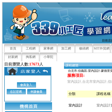
目前店家
首頁
工程網
家事網
加工網
修繕網
MIT外貿網
好家網
掏客網
小華陀
目前瀏覽人數:
17673
人
課程總覽
台北市-信義區-室內設計-蒙德
服務項目:
室內設計,台北市室內設計,
分類
課程名稱
室內設計
室內設計