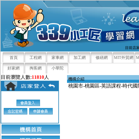
目前店家
首頁
工程網
家事網
加工網
修繕網
MIT外貿網
好家網
掏客網
小華陀
目前瀏覽人數:
11810
人
機構介紹
桃園市-桃園區-英語課程-時代