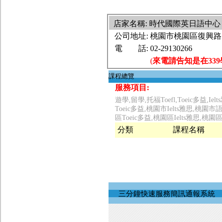
店家名稱: 時代國際英日語
公司地址:
桃園市桃園區復興路1
電 話:
02-29130266
(
來電請告知是在33
課程總覽
服務項目:
遊學,留學,托福Toefl,Toeic多益
Toeic多益,桃園市Ielts雅思,
區Toeic多益,桃園區Ielts雅思
分類
課程名稱
三分鐘快速服務簡訊通報系統