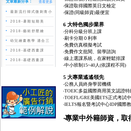
文章最新分享：
查看更多
‧保證取得國際英日文檢定
最新流行韓式微刺青小
‧保證(同級師資)最便宜
2018-暑期短期美
6 大特色獨步業界
2018-藝術舒壓繪
‧分科分級分班上課
‧刷卡分期０利率
幼兒繪畫教學 適合三
‧免費仿真模擬考試
2018-基礎西畫課
‧免費作文批閱、留學諮詢
‧線上選課系統，在家輕鬆排課
2018-基礎西畫課
‧中小班制15~40人(依課程不同)
5 大專業遙遙領先
‧公務人員終身學習機構
‧TOEIC多益國際商用英文認證
‧TOEFL/GRE美國ETS正式考試
‧IELTS報名暨考試中心IDP國
‧專業中外籍師資，取