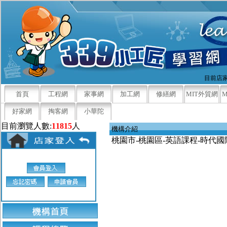
目前店家
首頁
工程網
家事網
加工網
修繕網
MIT外貿網
好家網
掏客網
小華陀
目前瀏覽人數:
11815
人
機構介紹
桃園市-桃園區-英語課程-時代