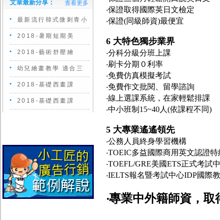
文章最新分享：
查看更多
‧保證取得國際英日文檢定
最新流行韓式微刺青小
‧保證(同級師資)最便宜
2018-暑期短期美
6 大特色獨步業界
2018-藝術舒壓繪
‧分科分級分班上課
‧刷卡分期０利率
幼兒繪畫教學 適合三
‧免費仿真模擬考試
2018-基礎西畫課
‧免費作文批閱、留學諮詢
‧線上選課系統，在家輕鬆排課
2018-基礎西畫課
‧中小班制15~40人(依課程不同)
5 大專業遙遙領先
‧公務人員終身學習機構
‧TOEIC多益國際商用英文認證
‧TOEFL/GRE美國ETS正式考試
‧IELTS報名暨考試中心IDP國
‧專業中外籍師資，取