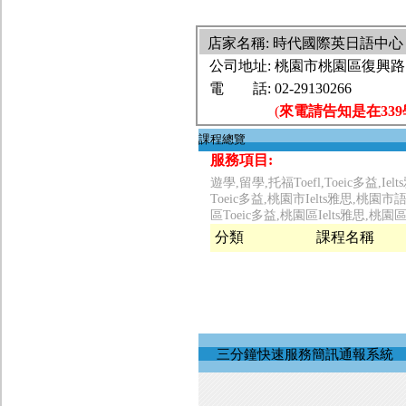
店家名稱: 時代國際英日語
公司地址:
桃園市桃園區復興路1
電 話:
02-29130266
(
來電請告知是在33
課程總覽
服務項目:
遊學,留學,托福Toefl,Toeic多益
Toeic多益,桃園市Ielts雅思,
區Toeic多益,桃園區Ielts雅思
分類
課程名稱
三分鐘快速服務簡訊通報系統