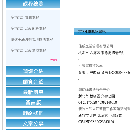
室內設計實務課程
室內設計乙級術科課程
其它相關店家資訊
快速手繪透視表現技法課程
佳威企業管理有限公司
室內設計乙級證照課程
桃園市 八德區 東勇街45巷6號
/
more
府城電機補習班
台南市 中西區 台南市公園路772巷
/
郭群峰書法教學中心
新北市 板橋區 介壽公園
04-23175320 / 0982160550
新竹市私立江藝術工作室短期補
新竹市 北區 光華東一街19號
035425922 / 0928883129