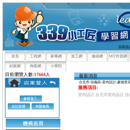
目前店家
首頁
工程網
家事網
加工網
修繕網
MIT外貿網
好家網
掏客網
小華陀
目前瀏覽人數:
17664
人
最新消息
台北市-信義區-室內設計-蒙德
服務項目:
室內設計,台北市室內設計,