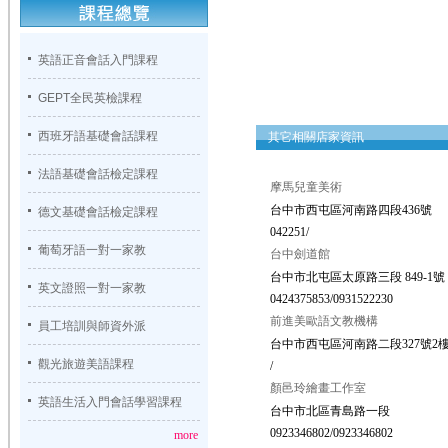
英語正音會話入門課程
GEPT全民英檢課程
西班牙語基礎會話課程
其它相關店家資訊
法語基礎會話檢定課程
摩馬兒童美術
台中市西屯區河南路四段436號
德文基礎會話檢定課程
042251/
葡萄牙語一對一家教
台中劍道館
台中市北屯區太原路三段 849-1號
英文證照一對一家教
0424375853/0931522230
前進美歐語文教機構
員工培訓與師資外派
台中市西屯區河南路二段327號2
觀光旅遊美語課程
/
顏邑玲繪畫工作室
英語生活入門會話學習課程
台中市北區青島路一段
0923346802/0923346802
more