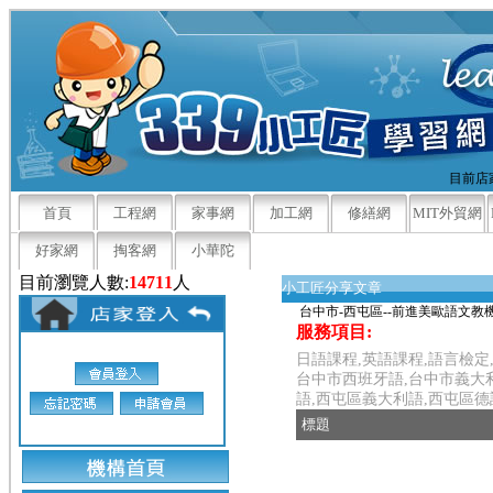
目前店家
首頁
工程網
家事網
加工網
修繕網
MIT外貿網
好家網
掏客網
小華陀
目前瀏覽人數:
14711
人
小工匠分享文章
台中市-西屯區--前進美歐語文教
服務項目:
日語課程,英語課程,語言檢定
台中市西班牙語,台中市義大利
語,西屯區義大利語,西屯區德
標題