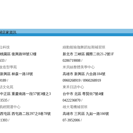
關店家資訊
位科技
綠動能瑜珈舞蹈短期補習班
桃園區 復興路98號12樓
新北市 三峽區 國際二街21-2號1F
33 /
0286719008 /
妝造型學苑
米貝絲整體美學中心
 新興區 林森一路18號
高雄市 新興區 六合路184號
189 /
0960268919 / 0960268919
語文化苑
東禾日語中心
 中正區 重慶南路一段57號3樓之3
台中市 北區 尊賢街7號4樓
3535 /
0422236870 /
易經開運中心
雄大電機補習班
西屯區 西屯路二段297之8巷78號
高雄市 三民區 九如一路166號
1393 /
07-3952006 /