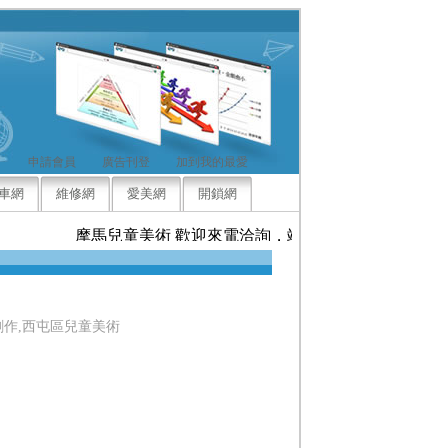
申請會員
廣告刊登
加到我的最愛
車網
維修網
愛美網
開鎖網
摩馬兒童美術 歡迎來電洽詢，竭誠為您服務
創作,西屯區兒童美術