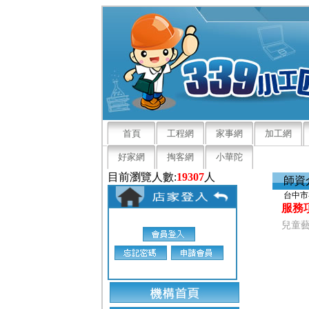
首頁
工程網
家事網
加工網
好家網
掏客網
小華陀
目前瀏覽人數:
19307
人
師資
台中市
服務
兒童藝