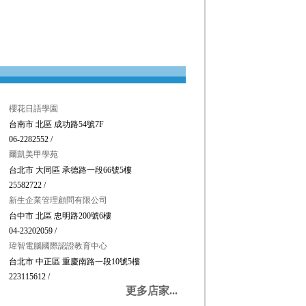
櫻花日語學園
台南市 北區 成功路54號7F
06-2282552 /
爾凱美甲學苑
台北市 大同區 承德路一段66號5樓
25582722 /
新生企業管理顧問有限公司
台中市 北區 忠明路200號6樓
04-23202059 /
瑋智電腦國際認證教育中心
台北市 中正區 重慶南路一段10號5樓
223115612 /
更多店家...