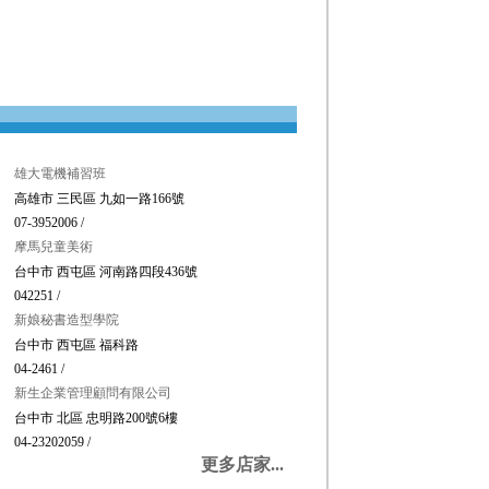
雄大電機補習班
高雄市 三民區 九如一路166號
07-3952006 /
摩馬兒童美術
台中市 西屯區 河南路四段436號
042251 /
新娘秘書造型學院
台中市 西屯區 福科路
04-2461 /
新生企業管理顧問有限公司
台中市 北區 忠明路200號6樓
04-23202059 /
更多店家...