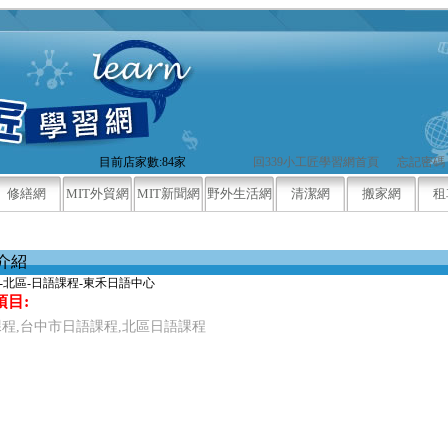
目前店家數:84家
回339小工匠學習網首頁
忘記密碼
修繕網
MIT外貿網
MIT新聞網
野外生活網
清潔網
搬家網
租
介紹
-北區-日語課程-東禾日語中心
項目:
程,台中市日語課程,北區日語課程