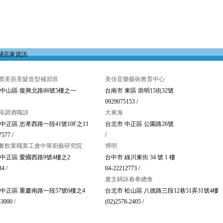
關店家資訊
際美容美髮造型補習班
美佳音樂藝術教育中心
 中山區 復興北路86號5樓之一
台南市 東區 崇明15街32號
0929075153 /
啡調酒職訓
大東海
中正區 忠孝西路一段41號10F之11
台北市 中正區 公園路26號
577 /
/
餐飲業職業工會中華廚藝研究院
博明
 中正區 愛國西路9號4樓之2
台中市 綠川東街 34 號 1 樓
4 /
04-22212773 /
盧文錦詠春拳總會
 中正區 重慶南路一段57號6樓之4
台北市 松山區 八德路三段12巷51弄31號4樓
3000 /
(02)2578-2405 /