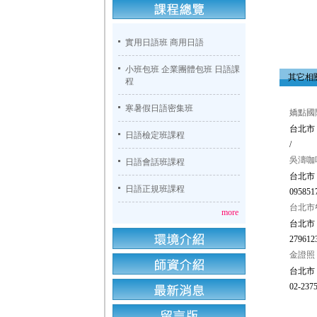
實用日語班 商用日語
小班包班 企業團體包班 日語課
其它相
程
寒暑假日語密集班
嬌點國
台北市
日語檢定班課程
/
吳濤咖
日語會話班課程
台北市 
日語正規班課程
0958517
台北市
more
台北市
2796123
金證照
台北市
02-2375