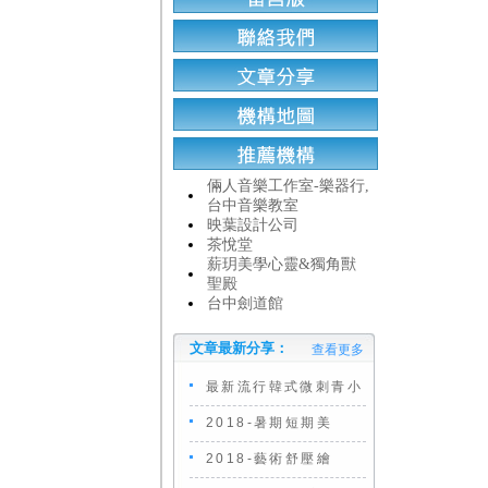
倆人音樂工作室-樂器行,
台中音樂教室
映葉設計公司
茶悅堂
薪玥美學心靈&獨角獸
聖殿
台中劍道館
文章最新分享：
查看更多
最新流行韓式微刺青小
2018-暑期短期美
2018-藝術舒壓繪