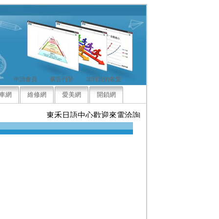
申請會員
廣告刊登
加到我的最愛
車網
維修網
愛美網
開鎖網
東禾日語中心歡迎來電洽詢，竭誠為您服務