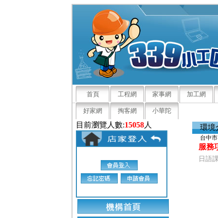
首頁
工程網
家事網
加工網
好家網
掏客網
小華陀
目前瀏覽人數:
15058
人
環境
台中市
服務
日語課