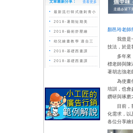
文章最新分享：
查看更多
最新流行韓式微刺青小
2018-暑期短期美
顏邑玲老師
2018-藝術舒壓繪
我曾是
幼兒繪畫教學 適合三
技法，於是
2018-基礎西畫課
多年來，至
2018-基礎西畫課
標老師與陳
著胡志強老
為使畫作逐
培訓，也會
鑽研與琢磨
目前，我累
化需求，以
各位分享繪