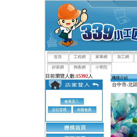
首頁
工程網
家事網
加工網
好家網
掏客網
小華陀
目前瀏覽人數:
15392
人
機構介紹
台中市-北