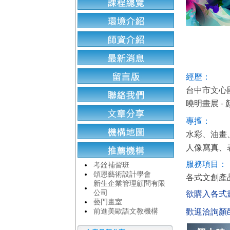
經歷：
台中市文心
曉明畫展 
專擅：
水彩、油畫
人像寫真、表
服務項目：
考銓補習班
頌恩藝術設計學會
各式文創產
新生企業管理顧問有限
欲購入各式
公司
藝門畫室
歡迎洽詢顏
前進美歐語文教機構