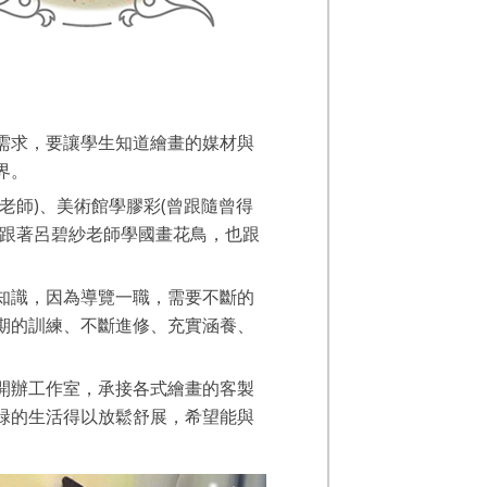
需求，要讓學生知道繪畫的媒材與
界。
師)、美術館學膠彩(曾跟隨曾得
，跟著呂碧紗老師學國畫花鳥，也跟
識，因為導覽一職，需要不斷的
期的訓練、不斷進修、充實涵養、
辦工作室，承接各式繪畫的客製
碌的生活得以放鬆舒展，希望能與