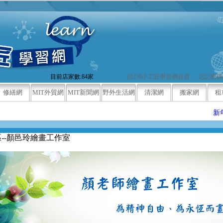
目前店家數:84家
回339小工匠學習網首頁
忘記密碼
修繕網
MIT外貿網
MIT新聞網
野外生活網
清潔網
搬家網
租
新年同歡
區--顏邑玲繪畫工作室