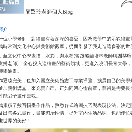
顏邑玲老師個人Blog
簡介：
一位小學老師，對繪畫有著深深的喜愛，因為教學中的示範繪畫
我時常到文化中心與美術館觀摩，從而引發了我走進這多彩的世
文化中心學素描，水彩，與水墨(曾跟隨蘭培林老師與謝赫暄老
淑嬌老師)，全心投入這繪畫的藝術領域，更進入曉明長青大學
師學油畫。
臻完美，也加入國立美術館志工專業導覽，擴展自己的美學知
參加藝術講堂，來充實自己。正如同溥心畬前輩，藝術是需要長
才能賦予畫作靈魂。
積了數百幅畫作作品，熟悉各式繪圖技巧與表現技法。決定開
及出售各式畫作，畫能陶冶性情、提升室內生活品味，也能使忙
畫世界的美好！