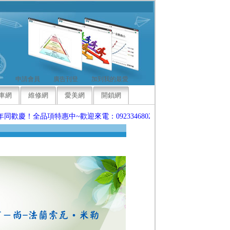
申請會員
廣告刊登
加到我的最愛
車網
維修網
愛美網
開鎖網
慶！全品項特惠中~歡迎來電：0923346802