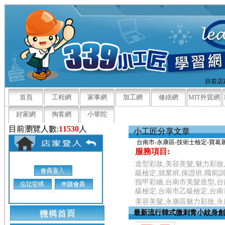
目前店家
首頁
工程網
家事網
加工網
修繕網
MIT外貿網
好家網
掏客網
小華陀
目前瀏覽人數:
11530
人
小工匠分享文章
台南市-永康區-技術士檢定-寶葛
服務項目:
造型彩妝,美容美髮,魅力彩妝,
級檢定,就業班,保證班,職前
指甲彩繪,台南市美髮造型,台
級檢定,台南市乙級檢定,台南
美容美髮,永康區魅力彩妝,
最新流行韓式微刺青小紋身創