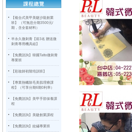
【複合式美甲美睫沙龍創業
班】 （可無息分期3500元/
期，含全套材料）
半永久微刺青【前3名 贈送微
刺青專用機具組】
【免費諮詢】韓國Tatto微刺青
專業班
【彩妝師初階培訓班】
【專業熱蠟除毛美肌理療課
程】（可享分期6期0利率）
【免費諮詢】美甲手部保養課
程
【免費諮詢】美睫創業課程
【免費諮詢】紋繡專業班