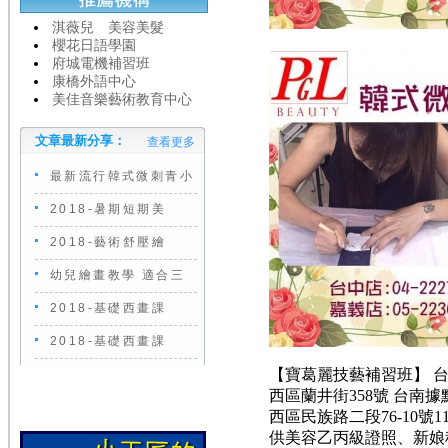
淇薇兒 美容美髮
櫻花日語學園
府城電機補習班
康橋外語中心
美佳音樂藝術教育中心
文章最新分享：
查看更多
最新流行韓式微刺青小
2018-暑期短期美
2018-藝術舒壓繪
幼兒繪畫教學 適合三
2018-基礎西畫課
2018-基礎西畫課
【寶葛麗技藝補習班】 台中據點
西區蘭井街358號 台南據點 (
西區民族路二段76-10號1
供美容乙丙級證照、新娘