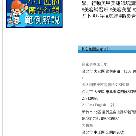
學、行動美甲美睫師培訓程、
#美容補習班 #美容美髮 #
占卜 #八字 #塔羅 #微刺
其它相關店家資訊
邱素貞瑜珈天地
台北市 大安區 復興南路一段36-10
/
天人國際美容電腦語文補習班
台北市 大安區 忠孝東路四段333號
27712989 /
All Pass English 一對一
新竹市 北區 復興里自由路69號7
035351767 / 0986059885
大東海
台北市 中正區 公園路26號