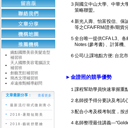
３與國立中山大學、中華大學
策略聯盟。
４新光人壽、怡富投信、保誠
等之CFA/FRM/證券/期貨
５全台唯一提供CFA L3、
Notes (參考書) 、計算
嬌點國際美容美髮造型
６公司/上課地點方便: 台北市
補習班
天人國際美容電腦語文
補習班
創藝烹飪補習班
►
金證照的競爭優勢
簡杰文理補習班
卓遠推甄輔導顧問
１課程幫助學員快速掌握重
文章最新分享：
查看更多
２名師授予得分要訣及考試心
最新流行韓式微刺青小
３配合小考及模考制度，按步
2018-暑期短期美
４名師整理最佳講義—“Golden 
2018-藝術舒壓繪