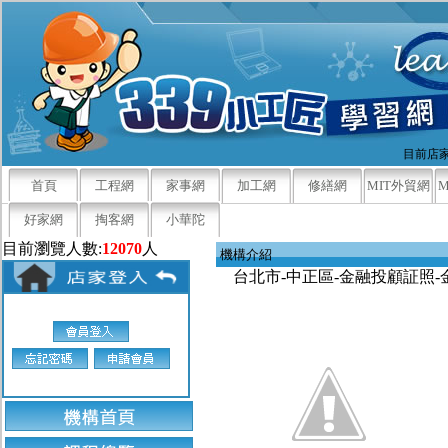
目前店家
首頁
工程網
家事網
加工網
修繕網
MIT外貿網
好家網
掏客網
小華陀
目前瀏覽人數:
12070
人
機構介紹
台北市-中正區-金融投顧証照-