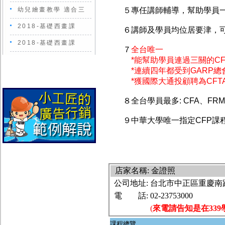
幼兒繪畫教學 適合三
５專任講師輔導，幫助學員
2018-基礎西畫課
６講師及學員均位居要津，可
2018-基礎西畫課
７
全台唯一
*能幫助學員連過三關的C
*連續四年都受到GARP總會核可的F
*獲國際大通投顧聘為CFT
８全台學員最多: CFA、FRM、
９中華大學唯一指定CFP課
店家名稱: 金證照
公司地址:
台北市中正區重慶南路
電 話:
02-23753000
(
來電請告知是在339
課程總覽