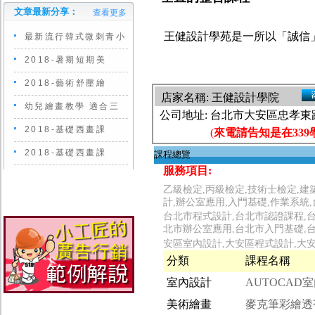
文章最新分享：
查看更多
王健設計學苑是一所以「誠信
最新流行韓式微刺青小
2018-暑期短期美
2018-藝術舒壓繪
店家名稱: 王健設計學院
幼兒繪畫教學 適合三
公司地址:
台北市大安區忠孝東路
2018-基礎西畫課
(
來電請告知是在339
2018-基礎西畫課
課程總覽
服務項目:
乙級檢定,丙級檢定,技術士檢定,建
計,辦公室應用,入門基礎,作業系統
台北市程式設計,台北市認證課程,台
北市辦公室應用,台北市入門基礎,
安區室內設計,大安區程式設計,大
分類
課程名稱
室內設計
AUTOCAD
美術繪畫
麥克筆彩繪透