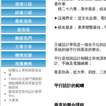
著作累
積二十六冊，著作最多，組成
►設備齊全： 從文化走廊、
►校友最多： 業界聯繫最佳
王健設計學苑是一個全方位的
系統的做平行與垂直的整合。
平行是指與設計相關之所有課
計、手繪及電腦繪圖；
財團法人華岡興業基金
垂直則為，從大學、四技、二
會
TMMA台北格鬥運動館
嬌點國際美容美髮造型
平行設計的範疇
補習班
蒙德里安室內設計教學
中心
大東海
垂直的整合課程