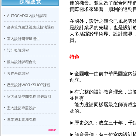
佳的機會。並且為了配合同學
實際需求來學習，順利的達到
AUTOCAD室內設計課程
在國外，設計之觀念已風起雲
是設計業界的先驅，也是設計
麥克筆彩繪透視表現技法課程
大多活躍於學術界、設計業界
室內設計研習班招生
員。
設計概論課程
特色
服裝設計課程台北
►全國唯一由前中華民國室內
素描基礎課程
創立。
產品設計WORKSHOP課程
►有完整的設計教育理念，追
室內建築空間課程 快速設計
並且有
能力邀請同樣層級之師資成立
室內建築專題設計
及的。
專業施工實務課程
►歷史悠久：成立三十年，千
more
►師資最佳：有三位室內設計