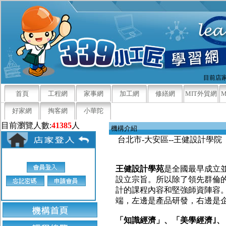
目前店家
首頁
工程網
家事網
加工網
修繕網
MIT外貿網
好家網
掏客網
小華陀
目前瀏覽人數:
41385
人
機構介紹
台北市-大安區--王健設計學院
王健設計學苑
是全國最早成立
設立宗旨。所以除了領先群倫
計的課程內容和堅強師資陣容
端，左邊是產品研發，右邊是
「知識經濟」、「美學經濟｣、