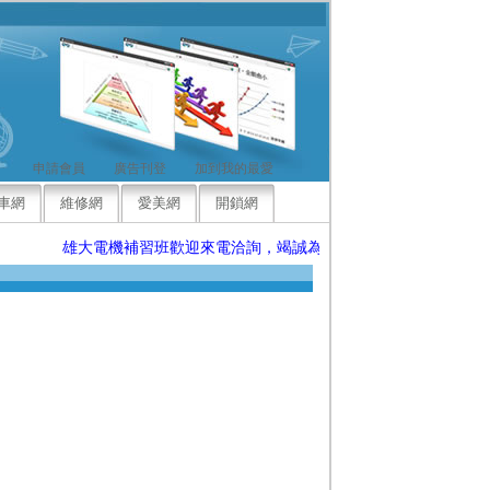
申請會員
廣告刊登
加到我的最愛
車網
維修網
愛美網
開鎖網
雄大電機補習班歡迎來電洽詢，竭誠為您服務