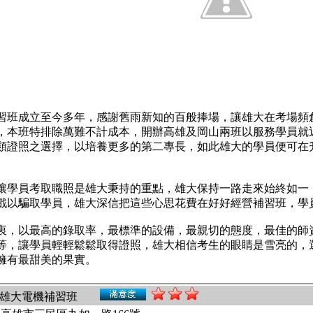
習班成立至今多年，感謝舊雨新知的百般捧場，讓雄大在考場頻
，本班特排除萬難不計成本，開辦高雄及岡山兩班以服務學員就
類證照之選擇，以培養更多的第二專長，如此雄大的學員便可在
讓學員考取職照是雄大秉持的重點，雄大保持一路走來始終如一
戲以騙取學員，雄大深信把這些心思花費在好好經營補習班，學
衷，以最高的錄取率，最標準的設備，最親切的態度，最佳的師
等，讓學員輕輕鬆鬆取得證照，雄大相信考生的眼睛是雪亮的，
擁有最甜美的果實。
: 雄大電機補習班