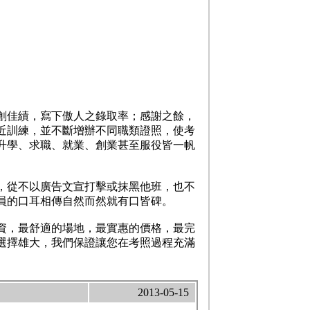
創佳績，寫下傲人之錄取率；感謝之餘，
近訓練，並不斷增辦不同職類證照，使考
升學、求職、就業、創業甚至服役皆一帆
，從不以廣告文宣打擊或抹黑他班，也不
員的口耳相傳自然而然就有口皆碑。
資，最舒適的場地，最實惠的價格，最完
選擇雄大，我們保證讓您在考照過程充滿
2013-05-15