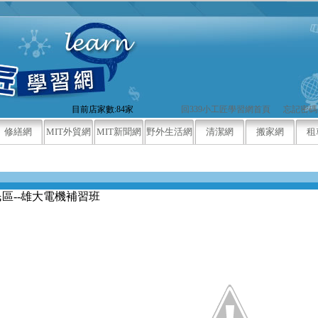
目前店家數:84家
回339小工匠學習網首頁
忘記密碼
修繕網
MIT外貿網
MIT新聞網
野外生活網
清潔網
搬家網
租
民區--雄大電機補習班