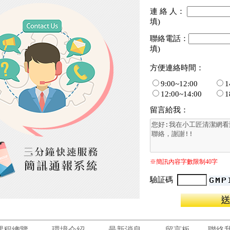
連 絡 人：
填)
聯絡電話：
填)
方便連絡時間：
9:00~12:00
1
12:00~14:00
1
留言給我：
※簡訊內容字數限制40字
驗証碼
課程總覽
環境介紹
最新消息
留言板
聯絡