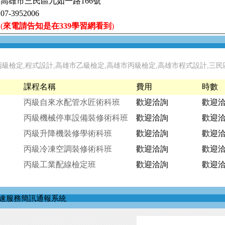
高雄市三民區九如一路166號
07-3952006
(
來電請告知是在339學習網看到
)
丙級檢定,程式設計,高雄市乙級檢定,高雄市丙級檢定,高雄市程式設計,三民
課程名稱
費用
時數
丙級自來水配管水匠術科班
歡迎洽詢
歡迎
丙級機械停車設備裝修術科班
歡迎洽詢
歡迎
丙級升降機裝修學術科班
歡迎洽詢
歡迎
丙級冷凍空調裝修術科班
歡迎洽詢
歡迎
丙級工業配線檢定班
歡迎洽詢
歡迎
速服務簡訊通報系統