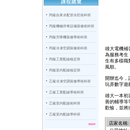
丙級自來水配管水匠術科班
丙級機械停車設備裝修術科班
丙級升降機裝修學術科班
丙級冷凍空調裝修術科班
雄大電機補
為服務考生
丙級工業配線檢定班
生有多樣職
風順。
丙級室內配線檢定班
開辦迄今，
乙級冷凍空調裝修學術科班
玩弄數字遊
乙級工業配線學術科班
雄大一本初
善的輔導等
乙級室內配線術科班
歡愉，並將
乙級室內配線學科班
店家名稱
more