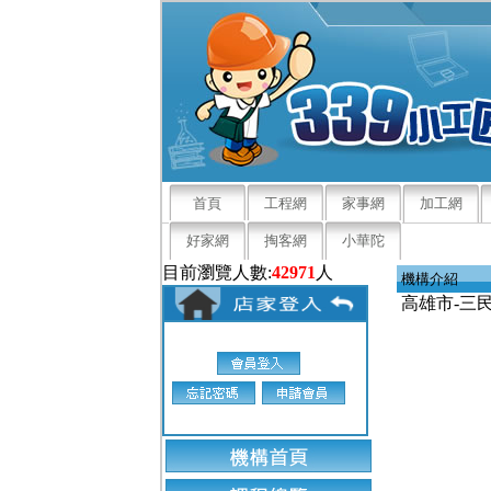
首頁
工程網
家事網
加工網
好家網
掏客網
小華陀
目前瀏覽人數:
42971
人
機構介紹
高雄市-三