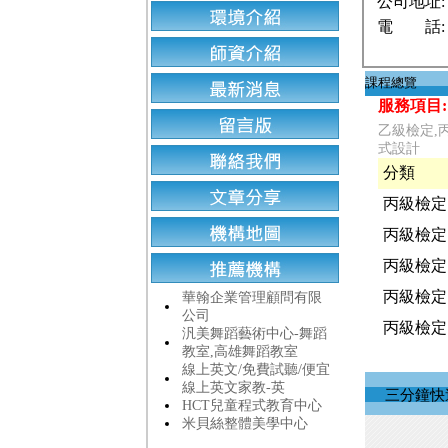
公司地址:
電 話:
課程總覽
服務項目:
乙級檢定,
式設計
分類
丙級檢定
丙級檢定
丙級檢定
丙級檢定
華翰企業管理顧問有限
公司
丙級檢定
汎美舞蹈藝術中心-舞蹈
教室,高雄舞蹈教室
線上英文/免費試聽/便宜
線上英文家教-英
三分鐘快
HCT兒童程式教育中心
米貝絲整體美學中心