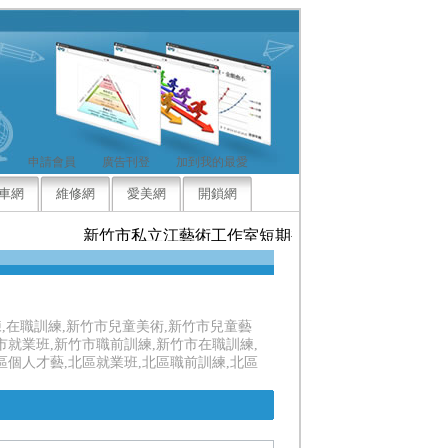
申請會員
廣告刊登
加到我的最愛
車網
維修網
愛美網
開鎖網
新竹市私立江藝術工作室短期補習班歡迎來電洽詢，
練,在職訓練,新竹市兒童美術,新竹市兒童藝
市就業班,新竹市職前訓練,新竹市在職訓練,
區個人才藝,北區就業班,北區職前訓練,北區