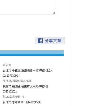
金證照
台北市 中正區 重慶南路一段57號6樓之4
02-23753000 /
英代外語國際認證機構
桃園市 桃園區 桃園市大同路41號6樓
033310262 /
郭九設計教學中心
台北市 忠孝西路一段41號15樓