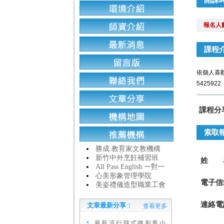
報名人
課程
依個人喜歡
5425922
課程分
索取
勝成.教育家文教機構
新竹中外烹飪補習班
姓 
All Pass English 一對一
心美形象管理學院
電子信
美姿禮儀造型職業工會
連絡電
文章最新分享：
查看更多
最新流行韓式微刺青小