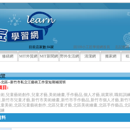
目前店家數:84家
回339小工匠學習網首頁
忘記密碼
修繕網
MIT外貿網
MIT新聞網
野外生活網
清潔網
搬家網
租
總覽
-北區--新竹市私立江藝術工作室短期補習班
項目:
術,兒童藝術創作,兒童才藝,美術繪畫,手作藝品,個人才藝,就業班,職前訓
,新竹市兒童才藝,新竹市美術繪畫,新竹市手作藝品,新竹市個人才藝,新竹
童美術,北區兒童藝術創作,北區兒童才藝,北區美術繪畫,北區手作藝品,北
訓練
資料