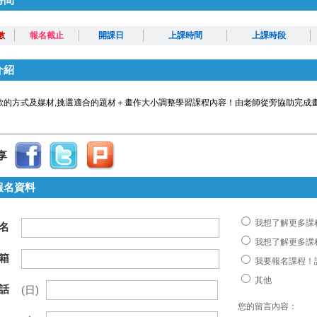
數
報名截止
開課日
上課時間
上課時段
介紹
的方式及媒材,挑選適合的題材＋畫作大小調整學習課程內容！由老師從旁協助完成畫作！ 
享
報名資料
我想了解更多課
名
我想了解更多課
箱
我要報名課程！
其他
話
(日)
您的留言內容：