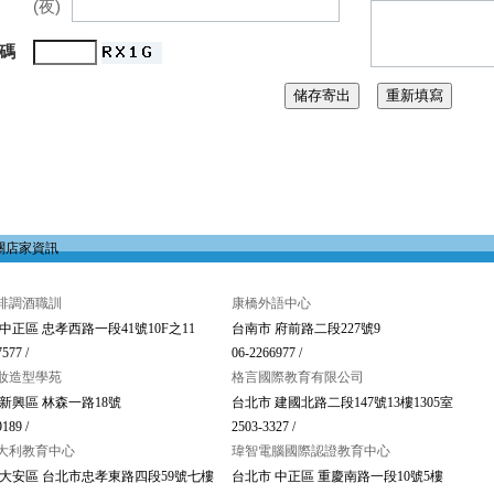
(夜)
 碼
關店家資訊
啡調酒職訓
康橋外語中心
中正區 忠孝西路一段41號10F之11
台南市 府前路二段227號9
577 /
06-2266977 /
妝造型學苑
格言國際教育有限公司
新興區 林森一路18號
台北市 建國北路二段147號13樓1305室
189 /
2503-3327 /
大利教育中心
瑋智電腦國際認證教育中心
 大安區 台北市忠孝東路四段59號七樓
台北市 中正區 重慶南路一段10號5樓