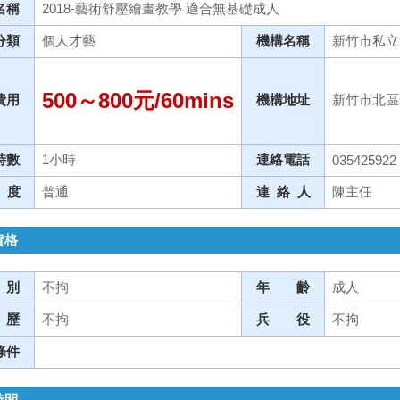
名稱
2018-藝術舒壓繪畫教學 適合無基礎成人
分類
個人才藝
機構名稱
新竹市私立
500～800元/60mins
費用
機構地址
新竹市北區
時數
1小時
連絡電話
035425922
 度
普通
連 絡 人
陳主任
資格
 別
不拘
年 齡
成人
 歷
不拘
兵 役
不拘
條件
時間