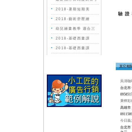
2018-暑期短期美
驗 證
2018-藝術舒壓繪
幼兒繪畫教學 適合三
2018-基礎西畫課
2018-基礎西畫課
其它相
吳濤咖
台北市 
0958517
秉樺彩
高雄市 
0911589
今日義
台北市