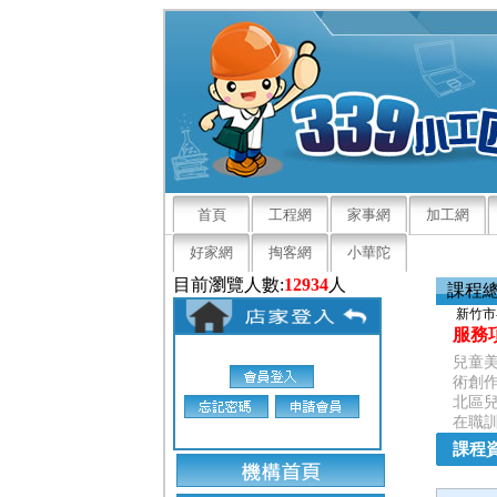
首頁
工程網
家事網
加工網
好家網
掏客網
小華陀
目前瀏覽人數:
12934
人
課程
新竹市
服務
兒童美
術創作
北區兒
在職
課程