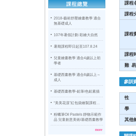
課程
課程
2018-藝術舒壓繪畫教學 適合
無基礎成人
課程
107年暑假計劃-彩繪大自然
暑期課程即日起至107.8.24
課程
兒童繪畫教學 適合4歲以上初
學者
難 易
基礎西畫教學 適合8歲以上～
成人
參訓
基礎西畫教學-鉛筆/色鉛素描
性
“美美花漾”紅包袋繪製課程…
學
粉蠟筆Oil Pastels 靜物示範作
其他
品 兒童創意美術/基礎西畫教學
more
開課