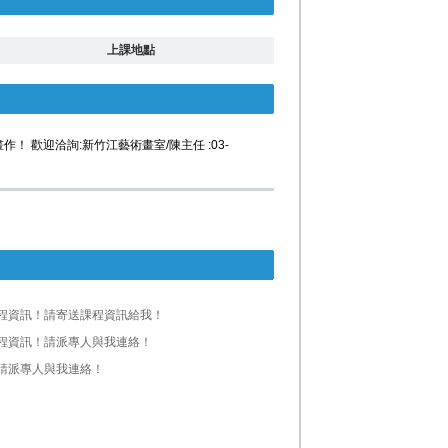
上課地點
歡迎洽詢:新竹江藝術畫室/陳主任 :03-
程資訊！請寄送課程資訊給我！
程資訊！請派專人與我連絡！
請派專人與我連絡！