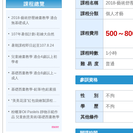
課程名稱
2018-藝術
課程分類
個人才藝
2018-藝術舒壓繪畫教學 適合
無基礎成人
500～80
課程費用
107年暑假計劃-彩繪大自然
暑期課程即日起至107.8.24
課程時數
1小時
兒童繪畫教學 適合4歲以上初
學者
難 易 度
普通
基礎西畫教學 適合8歲以上～
成人
參訓資格
基礎西畫教學-鉛筆/色鉛素描
性 別
不拘
“美美花漾”紅包袋繪製課程…
學 歷
不拘
粉蠟筆Oil Pastels 靜物示範作
其他條件
品 兒童創意美術/基礎西畫教學
more
開課時間