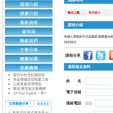
報名人數
報名截止
課程介紹
依個人喜歡的方式及媒材,挑選適合的
5425922
課程分享
索取報名資料
新竹中外烹飪補習班
美姿禮儀造型職業工會
姓 名
心美形象管理學院
勝成.教育家文教機構
電子信箱
All Pass English 一對一
連絡電話
(日)
文章最新分享：
查看更多
最新流行韓式微刺青小