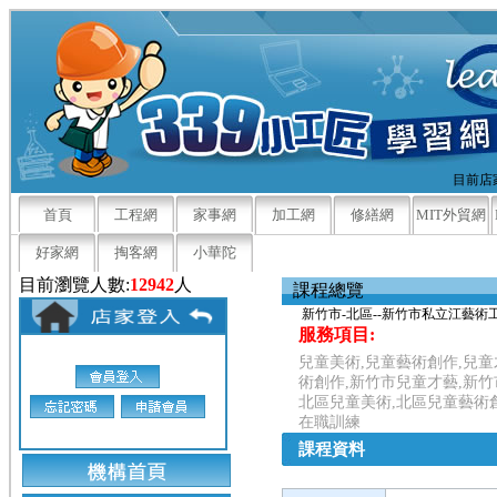
目前店家
首頁
工程網
家事網
加工網
修繕網
MIT外貿網
好家網
掏客網
小華陀
目前瀏覽人數:
12942
人
課程總覽
新竹市-北區--新竹市私立江藝術
服務項目:
兒童美術,兒童藝術創作,兒童
術創作,新竹市兒童才藝,新竹
北區兒童美術,北區兒童藝術創
在職訓練
課程資料