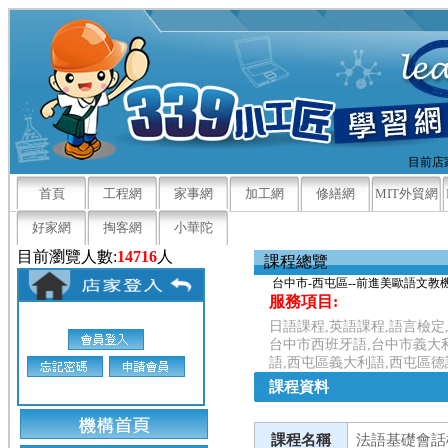
目前店家
首頁
工程網
家事網
加工網
修繕網
MIT外貿網
好家網
掏客網
小華陀
目前瀏覽人數:
14716
人
課程總覽
台中市-西屯區--前進美歐語文教
服務項目:
日語課程,英語課程,語言檢定
台中市西班牙語,台中市義大
語,西屯區義大利語,西屯區德
課程資料
課程名稱
法語基礎會話