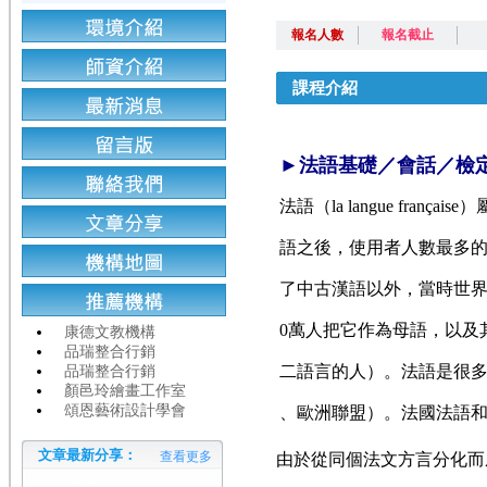
報名人數
報名截止
課程介紹
►法語基礎／會話／檢
法語（la langue fran
語之後，使用者人數最多的
了中古漢語以外，當時世界
0
萬人把它作為母語，以及其
康德文教機構
品瑞整合行銷
二
語言的人）。法語是很
品瑞整合行銷
顏邑玲繪畫工作室
頌恩藝術設計學會
、
歐洲聯盟）。法國法語
文章最新分享：
查看更多
由於從同個法文方言分化而