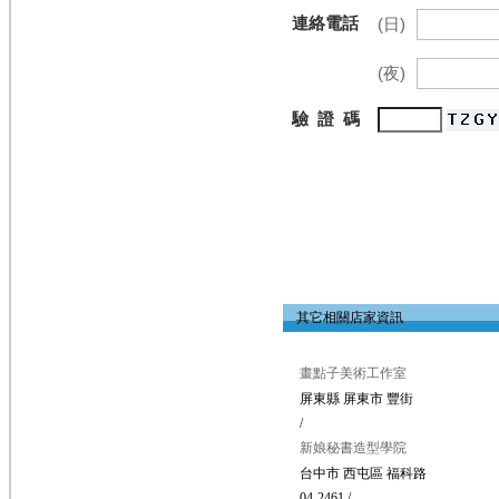
連絡電話
(日)
(夜)
驗 證 碼
其它相關店家資訊
畫點子美術工作室
屏東縣 屏東市 豐街
/
新娘秘書造型學院
台中市 西屯區 福科路
04-2461 /