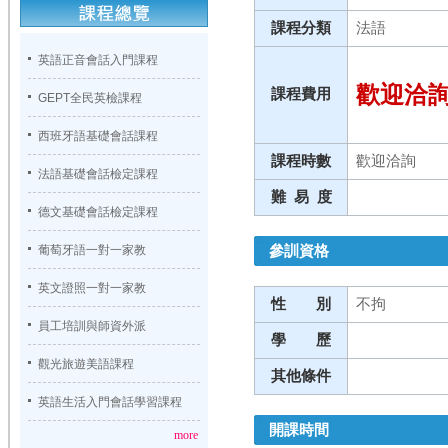
課程分類
法語
英語正音會話入門課程
歡迎洽
課程費用
GEPT全民英檢課程
西班牙語基礎會話課程
課程時數
歡迎洽詢
法語基礎會話檢定課程
難 易 度
德文基礎會話檢定課程
參訓資格
葡萄牙語一對一家教
英文證照一對一家教
性 別
不拘
員工培訓與師資外派
學 歷
觀光旅遊美語課程
其他條件
英語生活入門會話學習課程
開課時間
more