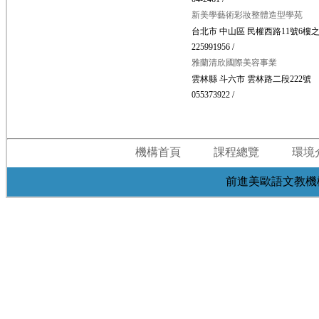
新美學藝術彩妝整體造型學苑
台北市 中山區 民權西路11號6樓之
225991956 /
雅蘭清欣國際美容事業
雲林縣 斗六市 雲林路二段222號
055373922 /
機構首頁
課程總覽
環境
前進美歐語文教機