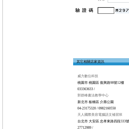
驗 證 碼
其它相關店家資訊
威力數位科技
桃園市 桃園區 復興路98號12樓
033363633 /
郭群峰書法教學中心
新北市 板橋區 介壽公園
04-23175320 / 0982160550
天人國際美容電腦語文補習班
台北市 大安區 忠孝東路四段333號
27712989 /