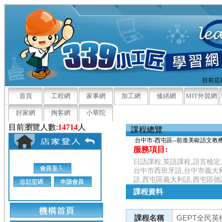
目前店家
首頁
工程網
家事網
加工網
修繕網
MIT外貿網
好家網
掏客網
小華陀
目前瀏覽人數:
14714
人
課程總覽
台中市-西屯區--前進美歐語文教
服務項目:
日語課程,英語課程,語言檢定
台中市西班牙語,台中市義大
語,西屯區義大利語,西屯區德
課程資料
課程名稱
GEPT全民英