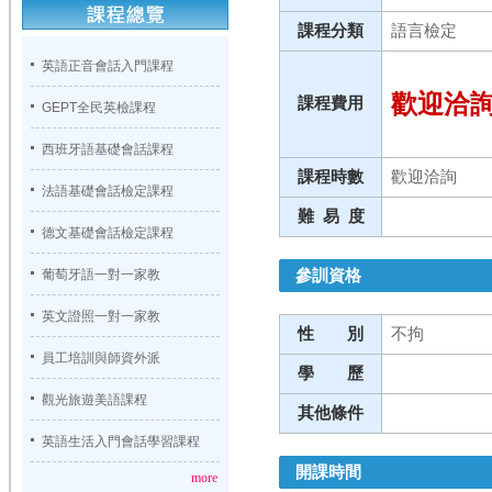
課程分類
語言檢定
英語正音會話入門課程
歡迎洽
課程費用
GEPT全民英檢課程
西班牙語基礎會話課程
課程時數
歡迎洽詢
法語基礎會話檢定課程
難 易 度
德文基礎會話檢定課程
參訓資格
葡萄牙語一對一家教
英文證照一對一家教
性 別
不拘
員工培訓與師資外派
學 歷
觀光旅遊美語課程
其他條件
英語生活入門會話學習課程
開課時間
more