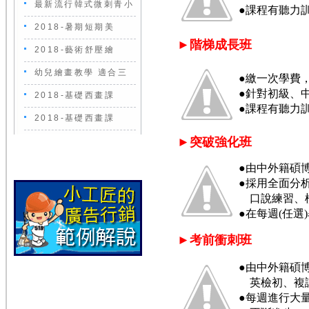
最新流行韓式微刺青小
●課程有聽力
2018-暑期短期美
►階梯成長班
2018-藝術舒壓繪
幼兒繪畫教學 適合三
●繳一次學費
●針對初級、
2018-基礎西畫課
●課程有聽力
2018-基礎西畫課
►突破強化班
●由中外籍碩
●採用全面分
口
說練習、
●在每週(任
►考前衝刺班
●由中外籍碩
英檢初、複
●每週進行大