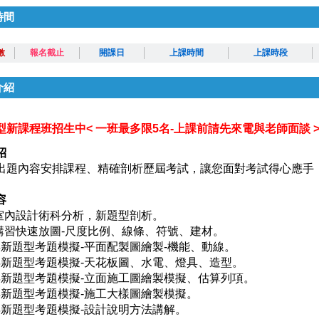
時間
數
報名截止
開課日
上課時間
上課時段
介紹
型新課程班招生中< 一班最多限5名-上課前請先來電與老師面談 
紹
出題內容安排課程、精確剖析歷屆考試，讓您面對考試得心應手
容
屆室內設計術科分析，新題型剖析。
題講習快速放圖-尺度比例、線條、符號、建材。
01年新題型考題模擬-平面配製圖繪製-機能、動線。
01年新題型考題模擬-天花板圖、水電、燈具、造型。
01年新題型考題模擬-立面施工圖繪製模擬、估算列項。
01年新題型考題模擬-施工大樣圖繪製模擬。
01年新題型考題模擬-設計說明方法講解。