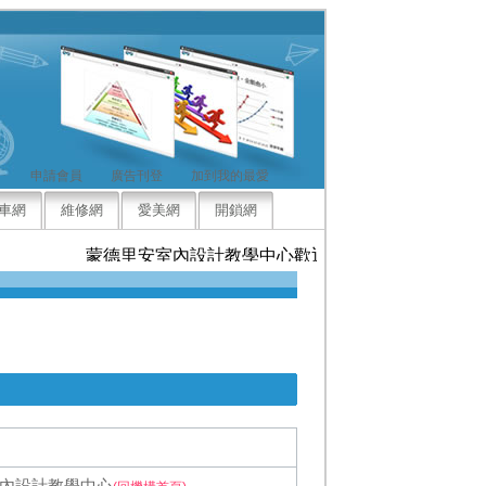
申請會員
廣告刊登
加到我的最愛
車網
維修網
愛美網
開鎖網
蒙德里安室內設計教學中心歡迎來電洽詢，竭誠為您服
內設計教學中心