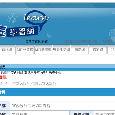
目前店家數:84家
回339小工匠學習網首頁
忘記密碼
修繕網
MIT外貿網
MIT新聞網
野外生活網
清潔網
搬家網
租
總覽
-信義區-室內設計-蒙德里安室內設計教學中心
項目:
計,台北市室內設計,信義區室內設計
資料
名稱
室內設計乙級術科課程
分類
乙級檢定
機構名稱
蒙德里安室