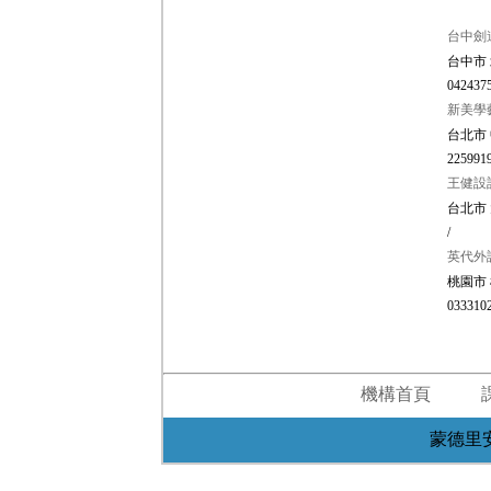
台中劍
台中市 
0424375
新美學
台北市 
2259919
王健設
台北市 
/
英代外
桃園市 
0333102
機構首頁
蒙德里安