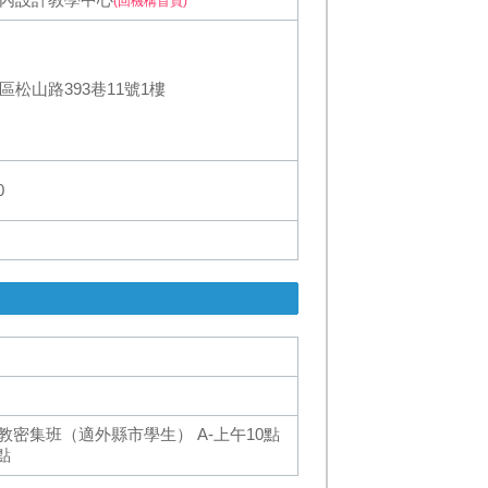
(回機構首頁)
松山路393巷11號1樓
0
密集班（適外縣市學生） A-上午10點
點