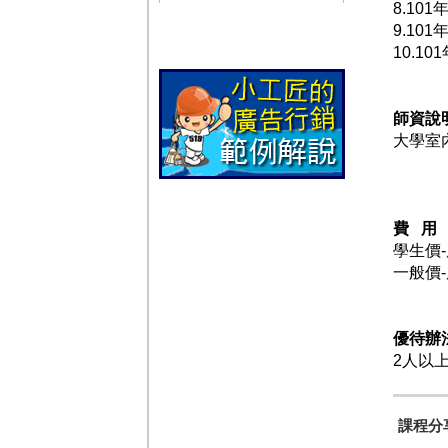
8.10
9.10
10.1
師資說
大學室
費 用
學生價-
一般價-
優待辦
2人以上
課程分