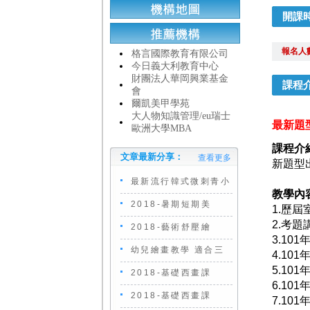
開課
報名人
格言國際教育有限公司
今日義大利教育中心
財團法人華岡興業基金
課程
會
爾凱美甲學苑
大人物知識管理/eu瑞士
最新題
歐洲大學MBA
課程介
文章最新分享：
查看更多
新題型
最新流行韓式微刺青小
教學內
2018-暑期短期美
1.歷
2.考
2018-藝術舒壓繪
3.1
幼兒繪畫教學 適合三
4.1
5.1
2018-基礎西畫課
6.1
2018-基礎西畫課
7.1