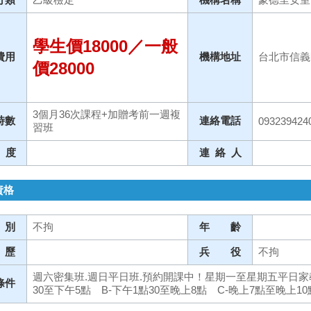
學生價18000／一般
費用
機構地址
台北市信義區
價28000
3個月36次課程+加贈考前一週複
時數
連絡電話
093239424
習班
 度
連 絡 人
資格
 別
不拘
年 齡
 歷
兵 役
不拘
週六密集班.週日平日班.預約開課中！星期一至星期五平日家教
條件
30至下午5點 B-下午1點30至晚上8點 C-晚上7點至晚上10