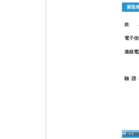
索取
姓 
電子信
連絡電
驗 證
其它相