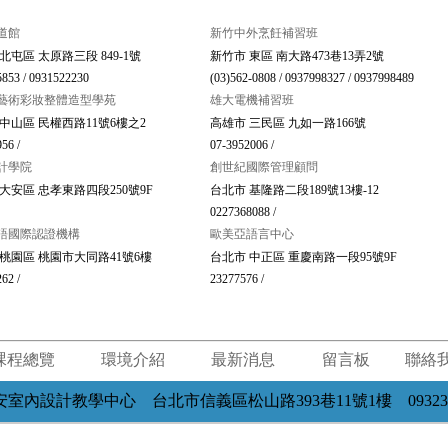
道館
新竹中外烹飪補習班
北屯區 太原路三段 849-1號
新竹市 東區 南大路473巷13弄2號
853 / 0931522230
(03)562-0808 / 0937998327 / 0937998489
藝術彩妝整體造型學苑
雄大電機補習班
中山區 民權西路11號6樓之2
高雄市 三民區 九如一路166號
56 /
07-3952006 /
計學院
創世紀國際管理顧問
大安區 忠孝東路四段250號9F
台北市 基隆路二段189號13樓-12
0227368088 /
語國際認證機構
歐美亞語言中心
桃園區 桃園市大同路41號6樓
台北市 中正區 重慶南路一段95號9F
62 /
23277576 /
課程總覽
環境介紹
最新消息
留言板
聯絡
室內設計教學中心 台北市信義區松山路393巷11號1樓 09323