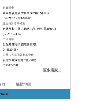
維真國中
苗栗縣 後龍鎮 大庄里成功路52巷36號
037721781 / 0937999641
盧文錦詠春拳總會
台北市 松山區 八德路三段12巷51弄31號4樓
(02)2578-2405 /
中區電腦
彰化縣 溪湖鎮 西環路215號
04-8826468 /
財團法人華岡興業基金會
台北市 建國南路二段231號
0227005858#1 /
更多店家...
我們
機構地圖
94240