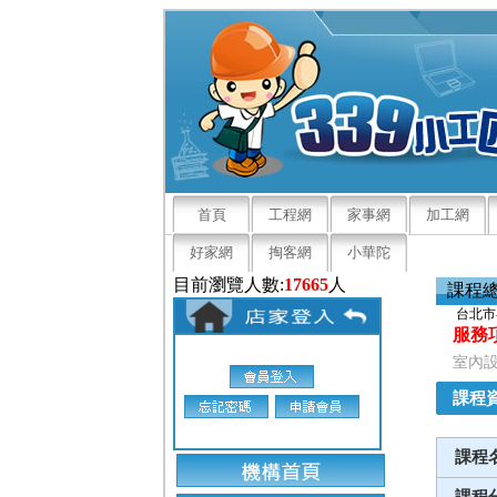
首頁
工程網
家事網
加工網
好家網
掏客網
小華陀
目前瀏覽人數:
17665
人
課程
台北市
服務
室內設
課程
課程
課程