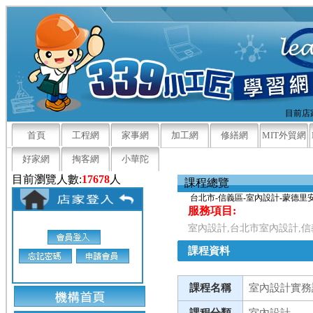
目前店家
首頁
工程網
家事網
加工網
修繕網
MIT外貿網
好家網
掏客網
小華陀
目前瀏覽人數:
17678
人
課程總覽
台北市-信義區-室內設計-蒙德
服務項目:
室內設計,台北市室內設計,
課程資料
課程名稱
室內設計實務
課程分類
室內設計