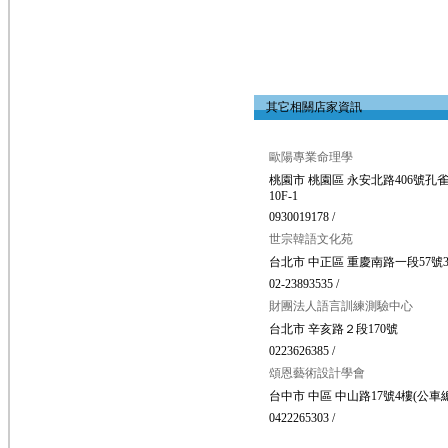
其它相關店家資訊
歐陽專業命理學
桃園市 桃園區 永安北路406號孔
10F-1
0930019178 /
世宗韓語文化苑
台北市 中正區 重慶南路一段57號
02-23893535 /
財團法人語言訓練測驗中心
台北市 辛亥路２段170號
0223626385 /
頌恩藝術設計學會
台中市 中區 中山路17號4樓(公車
0422265303 /