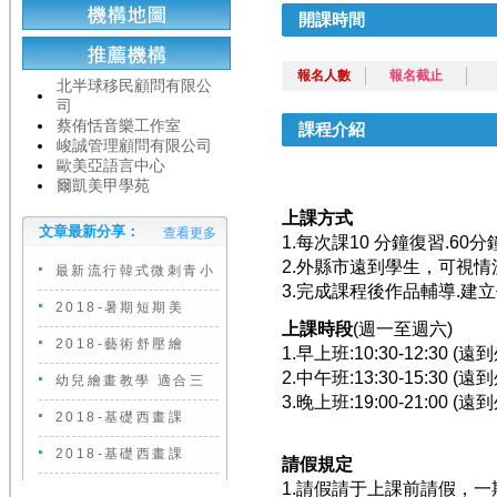
開課時間
報名人數
報名截止
北半球移民顧問有限公
司
蔡侑恬音樂工作室
課程介紹
峻誠管理顧問有限公司
歐美亞語言中心
爾凱美甲學苑
上課方式
文章最新分享：
查看更多
1.每次課10 分鐘復習.6
2.外縣市遠到學生，可視
最新流行韓式微刺青小
3.完成課程後作品輔導.建
2018-暑期短期美
上課時段
(週一至週六)
2018-藝術舒壓繪
1.早上班:10:30-12:30
2.中午班:13:30-15:30
幼兒繪畫教學 適合三
3.晚上班:19:00-21:00
2018-基礎西畫課
2018-基礎西畫課
請假規定
1.請假請于上課前請假，