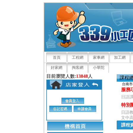
首頁
工程網
家事網
加工網
好家網
掏客網
小華陀
目前瀏覽人數:
13848
人
課程
台南市
服務
日語課
特別
日語教
文中高
課程