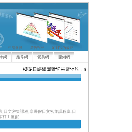
申請會員
廣告刊登
加到我的最愛
車網
維修網
愛美網
開鎖網
櫻花日語學園歡迎來電洽詢，竭誠為您服務
班,日文密集課程,寒暑假日文密集課程班,日
本打工度假