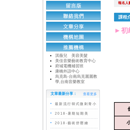
報名人
課程
►初
淇薇兒 美容美髮
美佳音樂藝術教育中心
府城電機補習班
康橋外語中心
烏克島-台南烏克麗麗教
學,台南音樂教室
文章最新分享：
查看更多
最新流行韓式微刺青小
2018-暑期短期美
2018-藝術舒壓繪