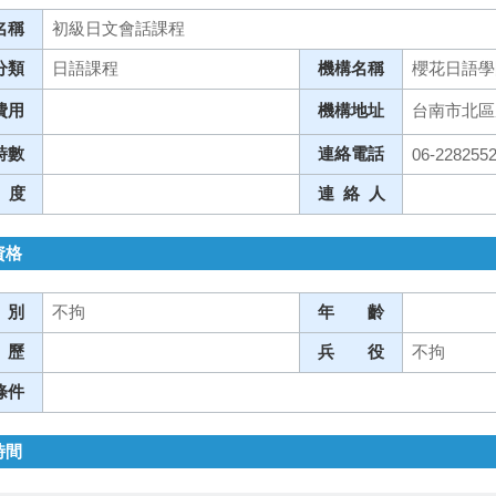
名稱
初級日文會話課程
分類
日語課程
機構名稱
櫻花日語學
費用
機構地址
台南市北區
時數
連絡電話
06-228255
 度
連 絡 人
資格
 別
不拘
年 齡
 歷
兵 役
不拘
條件
時間