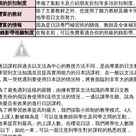
項的折扣制度
準備了集點卡及介紹朋友折扣等多項折扣制度
除了主要教材之外、也使用了聽力教材及圖卡
豐富的教材
地學習日文而努力。
豐富的情報
因為是日語專門補習班的關係、教師及全体補
錄影帶視聽制度
在報名前，可以免費看適合你的班級的錄影帶
會話課程與過去以文法為中心的教授方法不同，是由專業的日文
學習到文法知識並且提高實用能力的日本語課程。在一般以文法
，萬一突然遇到要使用日本語的情況時，將會面臨到非常大的困
為了避免遇到這樣的困難，由擁有豐富文法知識的專業日文教
邊充份的假設會使用到這些文法的情況，一邊以讓學生聽、說為
快樂且有效果的進行日語課程。
為了將學習效果提高到最大，我們採取小班制的教學模式。4人
的上課人數被稱為是「可以促進教師與學生及同學之間的互動，
效果提昇到最高」的上課人數。在櫻花日語，我們將學生人數限
人以下，如此一來，可以一面注意到學生對於課程的熟悉程度，