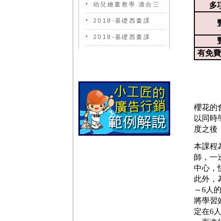
幼兒繪畫教學 適合三
多
2018-基礎西畫課
2018-基礎西畫課
有免費
櫻花的
以同時
度之後
本課程
師，一
中心，
此外，
～6人
將學習
定在6