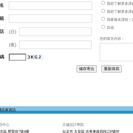
我想了解更多課
名
我想了解更多課
箱
我要報名課程！
其他
話
(日)
您的留言內容：
(夜)
 碼
關店家資訊
語中心
王健設計學院
北區 尊賢街7號4樓
台北市 大安區 忠孝東路四段250號9F