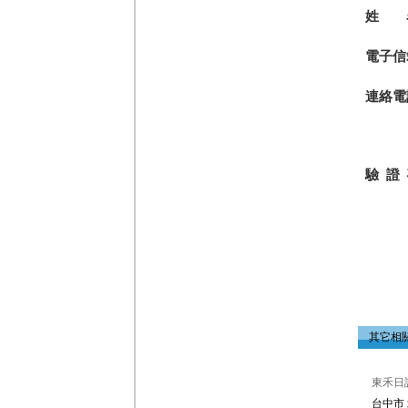
姓 
電子信
連絡電
驗 證
其它相
東禾日
台中市 