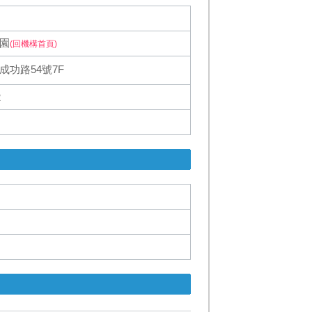
園
(回機構首頁)
成功路54號7F
2