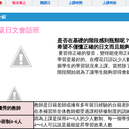
數
報名截止
開課日
上課時間
上課時段
介紹
級日文會話班
是否在基礎的階段感到瓶頸呢
希望不僅懂正確的日文而且能
要習得正確的發音，變得能使用正
學習是最好的。在櫻花日語以少人
握學生的學習狀況來上課。當然除
階段開始就為了讓學生能夠習得會
教師是日籍老師或擁有多年留日經驗的台籍老
優秀的教師
在本補習班全体教師都受過課程研修制度的訓
因為上課是採用4〜6人的少人數制、每一個學
小班制4~6人
4
〜6人可以說是最能提昇學習效果人數