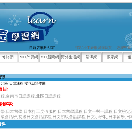
目前店家數:84家
回339小工匠學習網首頁
忘記密碼
修繕網
MIT外貿網
MIT新聞網
野外生活網
清潔網
搬家網
租
總覽
-北區-日語課程-櫻花日語學園
項目:
程,台南市日語課程,北區日語課程
關鍵字:
學,日本留學,日本打工度假服務,日本留學課程,日文一對一課程,日文檢定
級會話班,初級日文會話課程,日文初級會話課程,日文小班制,日本留學,日
資料