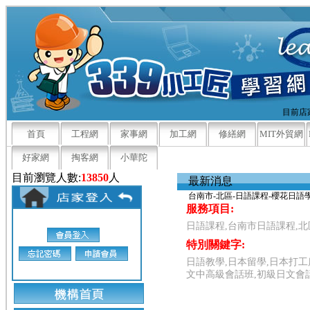
目前店家
首頁
工程網
家事網
加工網
修繕網
MIT外貿網
好家網
掏客網
小華陀
目前瀏覽人數:
13850
人
最新消息
台南市-北區-日語課程-櫻花日語
服務項目:
日語課程,台南市日語課程,
特別關鍵字:
日語教學,日本留學,日本打工
文中高級會話班,初級日文會