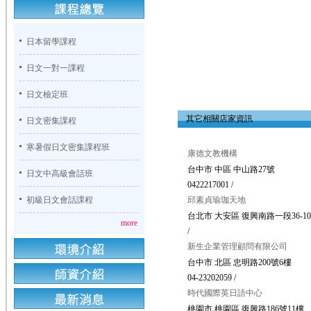
日本留學課程
日文一對一課程
日文檢定班
其它相關店家資訊
日文密集課程
寒暑假日文密集課程班
康德文教機構
台中市 中區 中山路27號
日文中高級會話班
0422217001 /
初級日文會話課程
邱素貞瑜珈天地
台北市 大安區 復興南路一段36-10
more
/
新生企業管理顧問有限公司
台中市 北區 忠明路200號6樓
04-23202059 /
時代國際英日語中心
桃園市 桃園區 復興路186號11樓