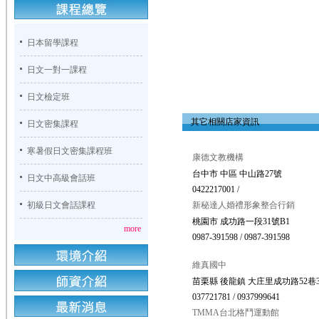
日本留學課程
日文一對一課程
日文檢定班
其它相關店家資訊
日文密集課程
寒暑假日文密集課程班
康德文教機構
台中市 中區 中山路27號
日文中高級會話班
0422217001 /
初級日文會話課程
新秘達人婚禮形象整合行銷
桃園市 成功路一段31號B1
more
0987-391598 / 0987-391598
維真國中
苗栗縣 後龍鎮 大庄里成功路52巷
037721781 / 0937999641
TMMA台北格鬥運動館