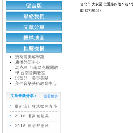
台北市 大安區 仁愛路四段27巷22
02-87719195 /
寶葛麗美容學苑
康橋外語中心
烏克島-台南烏克麗麗教
學,台南音樂教室
淇薇兒 美容美髮
美佳音樂藝術教育中心
文章最新分享：
查看更多
最新流行韓式微刺青小
2018-暑期短期美
2018-藝術舒壓繪