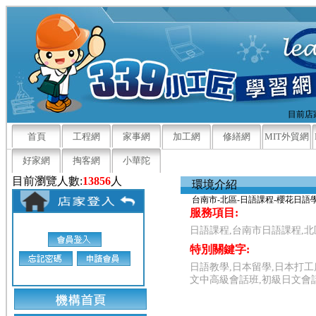
目前店家
首頁
工程網
家事網
加工網
修繕網
MIT外貿網
好家網
掏客網
小華陀
目前瀏覽人數:
13856
人
環境介紹
台南市-北區-日語課程-櫻花日語
服務項目:
日語課程,台南市日語課程,
特別關鍵字:
日語教學,日本留學,日本打工
文中高級會話班,初級日文會